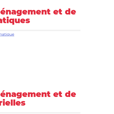
ménagement et de
tiques
imatique
ménagement et de
ielles