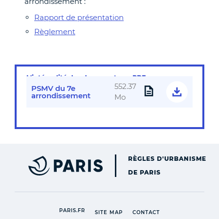
arrondissement :
Rapport de présentation
Règlement
L'intégralité des documents en PDF
552.37
PSMV du 7e
arrondissement
Mo
RÈGLES D'URBANISME
DE PARIS
[NEW WINDOW]
PARIS.FR
[NEW WINDOW]
[NEW WINDOW]
SITE MAP
CONTACT